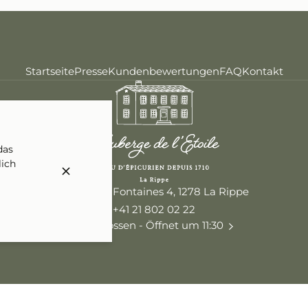
Startseite
Presse
Kundenbewertungen
FAQ
Kontakt
das
lich
Rue des 4 Fontaines 4, 1278 La Rippe
+41 21 802 02 22
Geschlossen
- Öffnet um 11:30
Rechtlicher Hinweis
Datenschutz
Cookie-Einstellungen