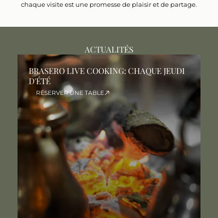
chaque visite est une promesse de plaisir et de partage.
ACTUALITÉS
BRASERO LIVE COOKING: CHAQUE JEUDI
L
D'ÉTÉ
J
RÉSERVER UNE TABLE