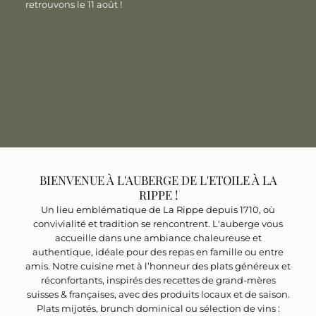
retrouvons le 11 août !
CUISINE FRANÇAISE ET CONVIVIALE
BISTROT ET CAVE
RÉSERVER UNE TABLE
RÉSERVER UNE TABLE
BIENVENUE À L'AUBERGE DE L'ETOILE À LA
RIPPE !
Un lieu emblématique de La Rippe depuis 1710, où
convivialité et tradition se rencontrent. L'auberge vous
accueille dans une ambiance chaleureuse et
authentique, idéale pour des repas en famille ou entre
amis. Notre cuisine met à l’honneur des plats généreux et
réconfortants, inspirés des recettes de grand-mères
suisses & françaises, avec des produits locaux et de saison.
Plats mijotés, brunch dominical ou sélection de vins :