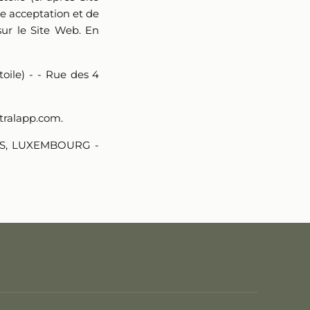
re acceptation et de
sur le Site Web. En
toile) - - Rue des 4
ntralapp.com.
IS, LUXEMBOURG -