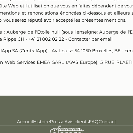
Site Web et l'utilisation que vous en faites dépendent de vot
mentions et renonciations énoncées ci-dessous et ailleurs 
eb, vous serez réputé avoir accepté les présentes mentions.
e :
Auberge de l'Etoile null (sous l'enseigne: Auberge de l'E
a Rippe CH - +41 21 802 02 22 -
Contacter par email
lApp SA (CentralApp) - Av. Louise 54 1050 Bruxelles, BE - ce
n Web Services EMEA SARL (AWS Europe), 5 RUE PLAET
Accueil
Histoire
Presse
Avis clients
FAQ
Contact